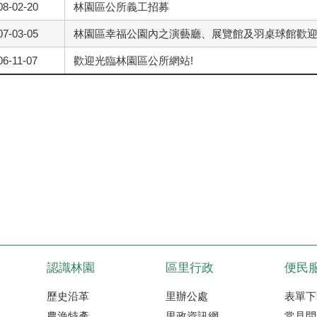
08-02-20
林園區公所義工招募
07-03-05
林園區幸福公園內之演藝廳、展覽館及羽桌球館歡
06-11-07
歡迎光臨林園區公所網站!
認識林園
區里行政
便民
歷史沿革
里辦公處
表單下
農漁特產
里政資訊網
常見問