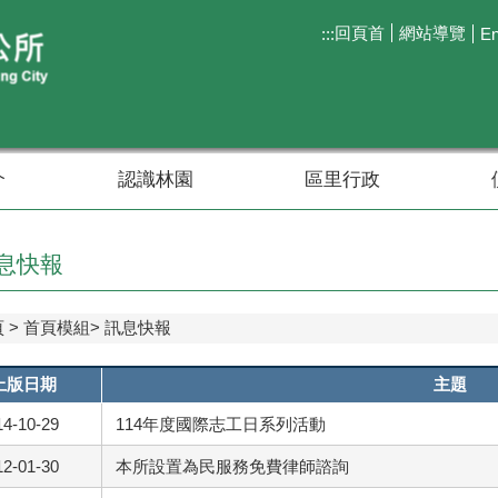
回頁首
網站導覽
:::
En
介
認識林園
區里行政
息快報
頁
首頁模組
訊息快報
上版日期
主題
14-10-29
114年度國際志工日系列活動
12-01-30
本所設置為民服務免費律師諮詢