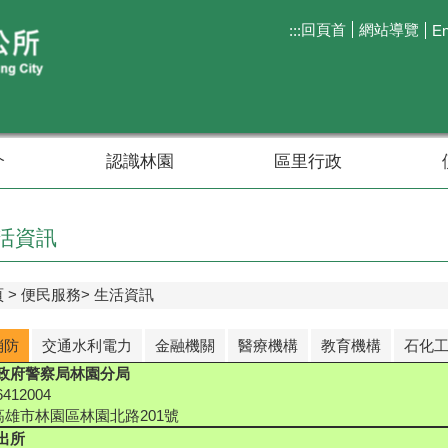
回頁首
網站導覽
:::
En
介
認識林園
區里行政
活資訊
頁
便民服務
生活資訊
消防
交通水利電力
金融機關
醫療機構
教育機構
石化
政府警察局林園分局
412004
2高雄市林園區林園北路201號
出所