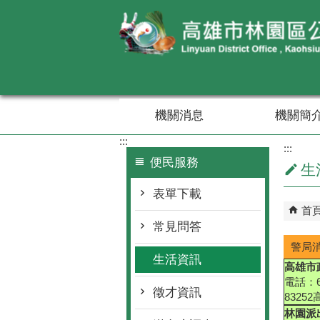
跳到主要內容區塊
機關消息
機關簡
:::
:::
便民服務
生
表單下載
首
常見問答
警局
生活資訊
高雄市
電話：6
徵才資訊
8325
林園派