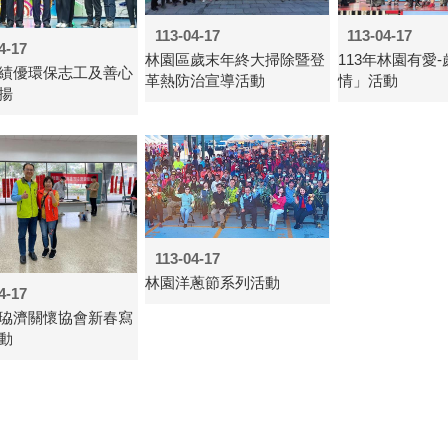
113-04-17
113-04-17
4-17
林園區歲末年終大掃除暨登
113年林園有愛
績優環保志工及善心
革熱防治宣導活動
情」活動
揚
113-04-17
林園洋蔥節系列活動
4-17
珕濟關懷協會新春寫
動