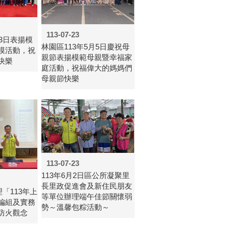
113-07-23
月3日表揚模
林園區113年5月5日慶祝母
模活動，祝
親節表揚模範母親暨幸福家
快樂
庭活動，祝福偉大的媽媽們
母親節快樂
113-07-23
113年6月2日區公所凝聚里
長里政促進會及新住民朋友
理「113年上
等單位辦理端午佳節關懷弱
編組及實務
勢～溫馨包粽活動～
防火觀念