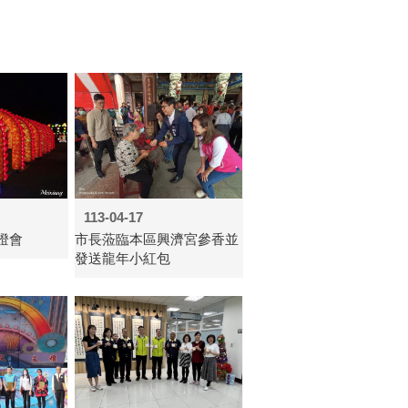
113-04-17
燈會
市長蒞臨本區興濟宮參香並
發送龍年小紅包