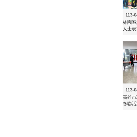
113-0
林園區
人士表
113-0
高雄市
春聯活