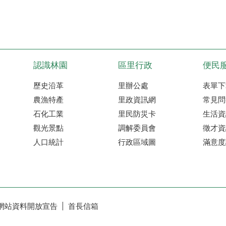
認識林園
區里行政
便民
歷史沿革
里辦公處
表單下
農漁特產
里政資訊網
常見問
石化工業
里民防災卡
生活資
觀光景點
調解委員會
徵才資
人口統計
行政區域圖
滿意度
網站資料開放宣告
首長信箱