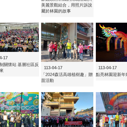
美麗景觀結合，用照片訴說
屬於林園的故事
4-17
制關懷站 基層社區反
113-04-17
113-04-17
來
「2024森活高雄植樹趣」贈
點亮林園迎新年
苗活動