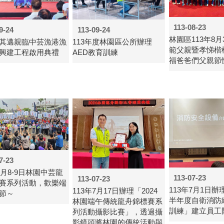
113-08-23
9-24
113-09-24
林園區113年8
其邁親臨中芸漁港漁
113年度林園區公所辦理
範父親暨孝悌楷
興建工程啟用典禮
AED教育訓練
福爸爸們父親節
7-23
6月8-9日林園中芸龍
113-07-23
113-07-23
賽系列活動，歡樂端
113年7月1日辦
113年7月17日辦理「2024
節～
半年度自衛消防
林園端午傳統龍舟錦標賽系
訓練」建立員工
列活動攝影比賽」，透過攝
影鏡頭將林園的傳統活動與