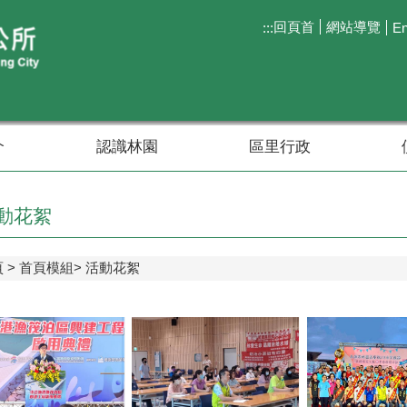
回頁首
網站導覽
:::
En
介
認識林園
區里行政
動花絮
頁
首頁模組
活動花絮