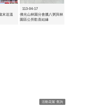
113-04-17
-歲末送溫
佛光山林園分會臘八粥與林
園區公所歡喜結緣
活動花絮 查詢