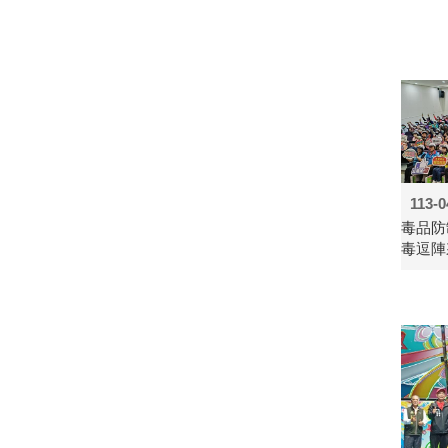
113-0
毒品防
毒逗陣