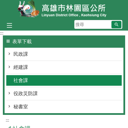
跳到主要內容區塊
搜
尋
:::
表單下載
民政課
經建課
社會課
役政災防課
秘書室
:::