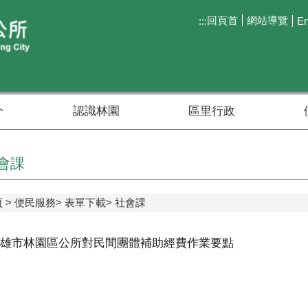
回頁首
網站導覽
:::
En
介
認識林園
區里行政
會課
頁
便民服務
表單下載
社會課
雄市林園區公所對民間團體補助經費作業要點