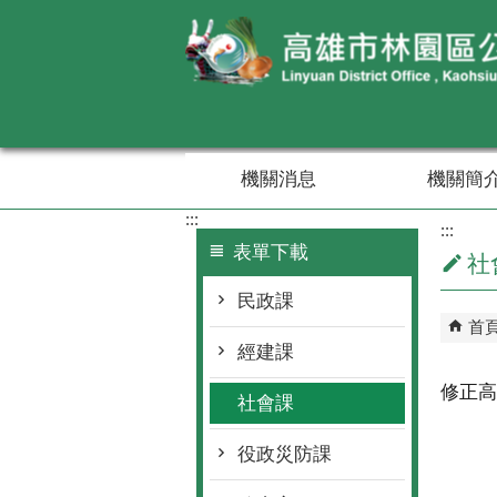
跳到主要內容區塊
機關消息
機關簡
:::
:::
表單下載
社
民政課
首
經建課
修正高
社會課
役政災防課