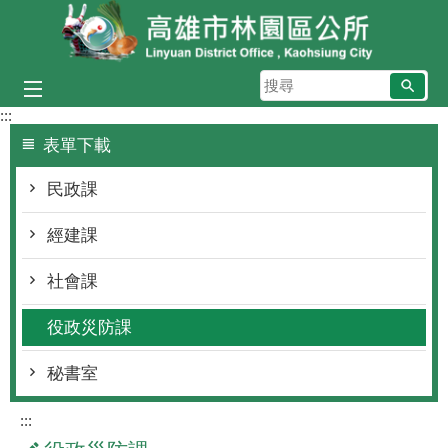
跳到主要內容區塊
搜
尋
:::
表單下載
民政課
經建課
社會課
役政災防課
秘書室
:::