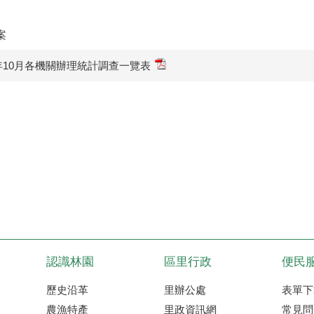
案
2年10月各機關辦理統計調查一覽表
認識林園
區里行政
便民
歷史沿革
里辦公處
表單下
農漁特產
里政資訊網
常見問