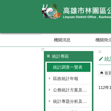
跳到主要內容區塊
機關消息
機關簡
:::
:::
統計專區
統
統計調查一覽表
首
區政統計年報
112
公務統計方案及報表程式
統計專題分析及通報