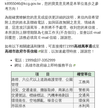
k8955046@kcg.gov.tw，您的寶貴意見將是本單位進步之參
考方向！
為能確實瞭解您的意見或提供更詳細的說明，來信內容希望
附上您的姓名及聯絡電話，如與區政無關之意見、情緒表
達、惡意攻訐謾罵等，本所將不予處理。收到您的來信後，
本所原則上辦理期限為七個工作天(不含假日)，並會以E-mail
回覆您，請務必填寫 E-mail 信箱，謝謝您。
如有以下相關建議和陳情，可直接撥打1999
高雄萬事通
或至
高雄市政府市長信箱
留言，以加速處理時效，謝謝您！
電話：1999或07-3352999
網址：
高雄市政府線上即時服務平台
項 目
權管單位
路燈、六公尺以上道路維護管理、公園
工務局
管理
治安、交通違規、攤販取締、商家占用
警察局
交通號誌、標線標誌、汽機車格劃設
交通局
環境衛生、空地髒亂、噪音公害
環保局
市區排水
水利局