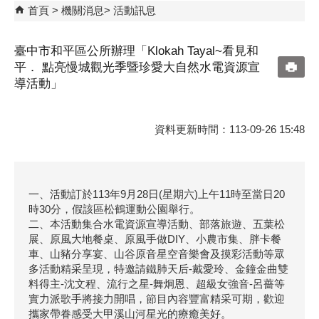
首頁
機關消息
活動訊息
臺中市和平區公所辦理「Klokah Tayal~看見和
平． 點亮慢城觀光季暨珍愛大自然水電資源宣
導活動」
資料更新時間：113-09-26 15:48
一、活動訂於113年9月28日(星期六)上午11時至當日20
時30分，假該區松鶴運動公園舉行。
二、本活動集合水電資源宣導活動、部落旅遊、五葉松
展、原風大地餐桌、原風手做DIY、小農市集、胖卡餐
車、山豬分享宴、山谷原音星空音樂會及摸彩活動等眾
多活動精采呈現，特邀請鐵肺天后-戴愛玲、金鐘金曲雙
料得主-沈文程、流行之星-舞炯恩、超級女強音-呂薔等
實力派歌手將接力開唱，節目內容豐富精采可期，歡迎
攜家帶眷感受大甲溪山河星光的療癒美好。