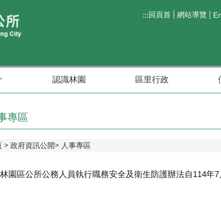
回頁首
網站導覽
:::
En
介
認識林園
區里行政
事專區
頁
政府資訊公開
人事專區
林園區公所公務人員執行職務安全及衛生防護辦法自114年