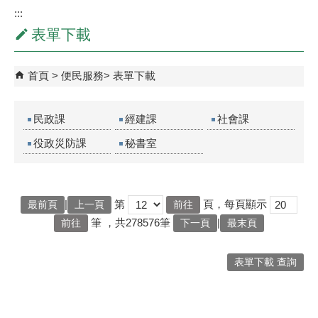
:::
表單下載
首頁
便民服務
表單下載
民政課
經建課
社會課
役政災防課
秘書室
|
第
頁，每頁顯示
最前頁
上一頁
筆
，共278576筆
|
下一頁
最末頁
表單下載 查詢